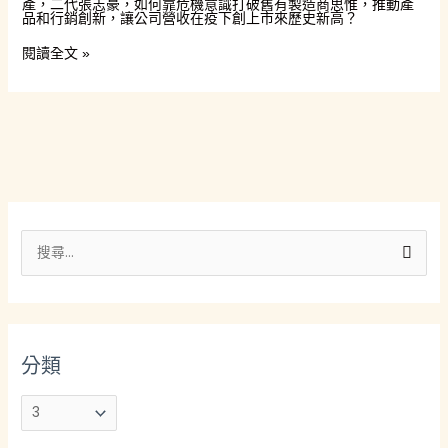
產，二代張志豪，如何靠危機意識打破舊有製造商思惟，推動產
吐
衰
品和行銷創新，讓公司營收在疫下創上市來歷史新高？
司，
退
都
6％，
用
閱讀全文 »
3
它
年
的
翻
產
身
品！
創
「亞
20
洲
億
烘
新
焙
高？
模
具
王」
分
如
何
類
從
搜
年
營
尋
收
衰
關
退
6％，
鍵
3
年
分類
字
翻
身
:
創
20
億
新