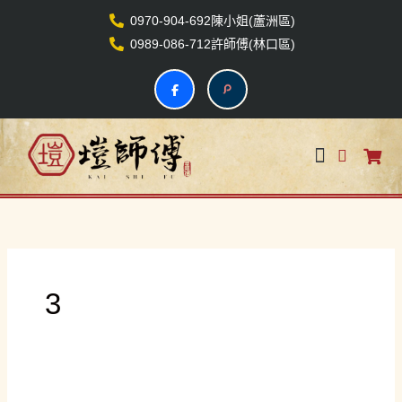
跳
至
0970-904-692陳小姐(蘆洲區)
主
要
0989-086-712許師傅(林口區)
內
容
U
S
s
h
e
o
r
p
首頁
關於我們
關係企業
商品資訊
聯絡我們
-
p
c
i
i
n
r
g
c
-
3
l
c
e
a
r
t
從
平