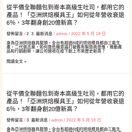
價
從平價全聯麵包到嵜本高級生吐司，都用它的
全
聯
產品！「亞洲烘焙模具王」如何從年營收衰退
麵
包
6％，3年翻身創20億新高？
到
嵜
本
發佈留言
/
2
,
3
,
最新消息
/
admin
/
2022 年 5 月 18 日
高
級
身為亞洲烘焙器具龍頭，全台有超過8成的烘焙模具都由三能生
生
產，二代張志豪，如何靠危機意識打破舊有製造商思惟，推動產
吐
品和行銷創新，讓公司營收在疫下創上市來歷史新高？
司，
都
用
閱讀全文 »
它
的
產
品！
從
「亞
平
洲
價
烘
從平價全聯麵包到嵜本高級生吐司，都用它的
全
焙
聯
模
產品！「亞洲烘焙模具王」如何從年營收衰退
麵
具
包
王」
6％，3年翻身創20億新高？
到
如
嵜
何
本
從
發佈留言
/
3
,
最新消息
/
admin
/
2022 年 5 月 18 日
高
年
級
營
身為亞洲烘焙器具龍頭，全台有超過8成的烘焙模具都由三能生
生
收